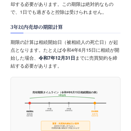
却する必要があります。この期限は絶対的なもの
で、1日でも過ぎると控除は受けられません。
3年以内売却の期限計算
期限の計算は相続開始日（被相続人の死亡日）が起
点となります。たとえば令和4年6月15日に相続が開
始した場合、
令和7年12月31日
までに売買契約を締
結する必要があります。
売却期限タイムライン（令和4年6月15日相続開始の例）
3年以内
1年後
2年後
令和5年6月
令和6年6月
相続開始
売却期限
令和4年
令和7年
6月15日
12月31日
重要：売買契約締結日が基準
決済日や引渡し日ではなく、
売買契約書の締結日で判定されます