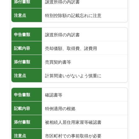
譲渡所得の内訳書
添付書類
特別控除額の記載忘れに注意
注意点
譲渡所得の内訳書
申告書類
売却価額、取得費、諸費用
記載内容
売買契約書等
添付書類
計算間違いがないよう慎重に
注意点
確認書等
申告書類
特例適用の根拠
記載内容
被相続人居住用家屋等確認書
添付書類
市区町村での事前取得が必要
注意点