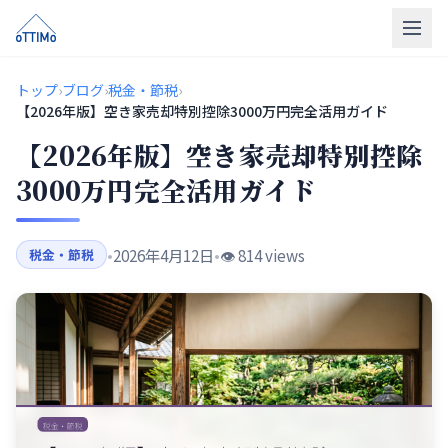
トップ
トップ
›
ブログ
›
税金・節税
›
【2026年版】空き家売却特別控除3000万円完全活用ガイド
売買仲介
【2026年版】空き家売却特別控除
販売物件
3000万円完全活用ガイド
買取
•
2026年4月12日
•
👁️ 814 views
税金・節税
リフォーム
会社概要
LINE相談
無料相談