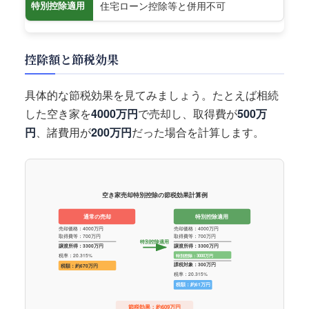
住宅ローン控除等と併用不可
特別控除適用
控除額と節税効果
具体的な節税効果を見てみましょう。たとえば相続
した空き家を
4000万円
で売却し、取得費が
500万
円
、諸費用が
200万円
だった場合を計算します。
空き家売却特別控除の節税効果計算例
通常の売却
特別控除適用
売却価格：4000万円
売却価格：4000万円
取得費等：700万円
取得費等：700万円
特別控除適用
譲渡所得：3300万円
譲渡所得：3300万円
税率：20.315%
特別控除：3000万円
課税対象：300万円
税額：約670万円
税率：20.315%
税額：約61万円
節税効果：約609万円